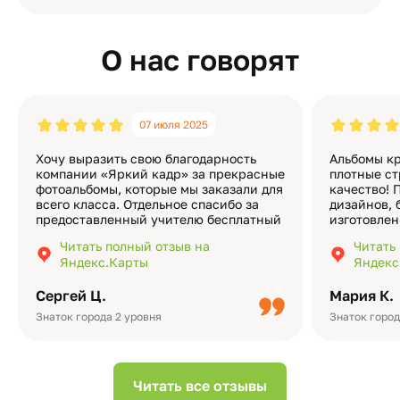
О нас говорят
07 июля 2025
Хочу выразить свою благодарность
Альбомы кр
компании «Яркий кадр» за прекрасные
плотные ст
фотоальбомы, которые мы заказали для
качество! 
всего класса. Отдельное спасибо за
дизайнов, 
предоставленный учителю бесплатный
изготовлен
экземпляр — это очень приятно и
различные
Читать полный отзыв на
Читать
подчёркивает значимость события.
оформлени
Яндекс.Карты
Яндекс
Качество альбомов на высшем уровне:
добавить 
плотная бумага, красивый дизайн….
смотреть ч
Сергей Ц.
Мария К.
видео с де
Небольшо
Знаток города 2 уровня
Знаток город
Читать все отзывы